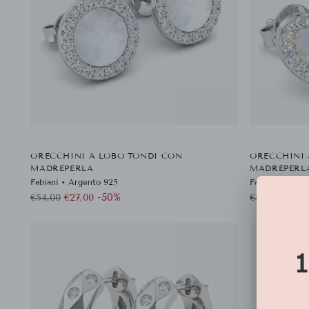
ORECCHINI A LOBO TONDI CON
ORECCHINI 
MADREPERLA
MADREPERL
Fabiani • Argento 925
Fabiani • Arge
Prezzo
Prezzo
-50%
€54,00
€27,00
€54,00
€27,0
di
di
listino
listino