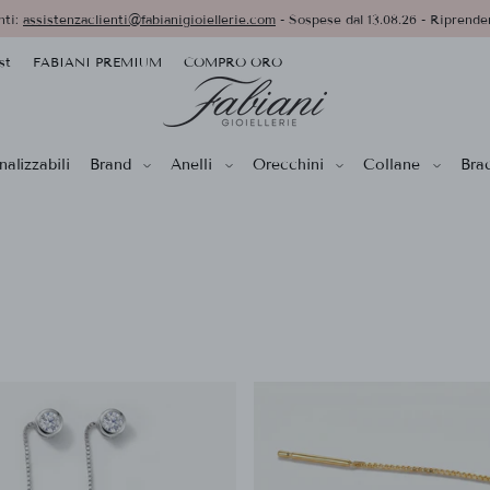
nti:
assistenzaclienti@fabianigioiellerie.com
- Sospese dal 13.08.26 - Riprender
st
FABIANI PREMIUM
COMPRO ORO
alizzabili
Brand
Anelli
Orecchini
Collane
Brac