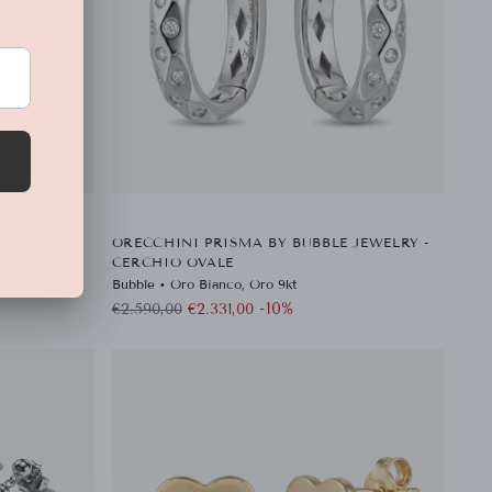
 JEWELRY -
ORECCHINI PRISMA BY BUBBLE JEWELRY -
CERCHIO OVALE
Bubble • Oro Bianco, Oro 9kt
Prezzo
-10%
€2.590,00
€2.331,00
di
listino