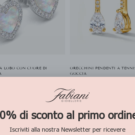
A LOBO CON CUORE DI
ORECCHINI PENDENTI A TENN
A
GOCCIA
nto 925
Fabiani • Argento 925, Argento 925 
Prezzo
-50%
-15%
0
€59,00
€50,00
di
listino