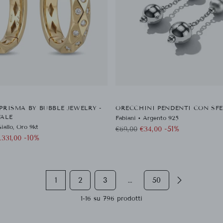
PRISMA BY BUBBLE JEWELRY -
ORECCHINI PENDENTI CON SF
ALE
Fabiani • Argento 925
iallo, Oro 9kt
Prezzo
-51%
€69,00
€34,00
-10%
.331,00
di
listino
1
2
3
…
50
1-16 su 796 prodotti