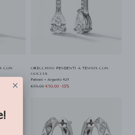
IS CON
ORECCHINI PENDENTI A TENNIS CON
GOCCIA
Dorato
Fabiani • Argento 925
Prezzo
-15%
€59,00
€50,00
di
listino