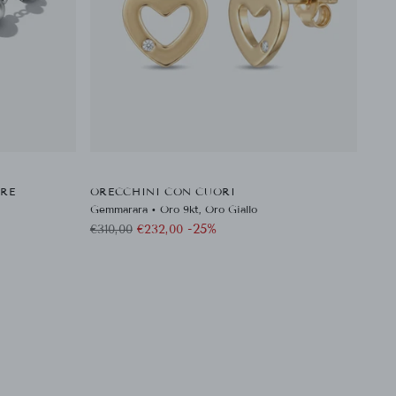
ERE
ORECCHINI CON CUORI
Gemmarara • Oro 9kt, Oro Giallo
Prezzo
-25%
€310,00
€232,00
di
listino