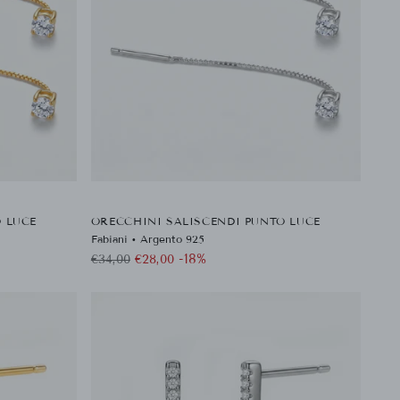
 LUCE
ORECCHINI SALISCENDI PUNTO LUCE
Fabiani • Argento 925
Prezzo
-18%
€34,00
€28,00
di
listino