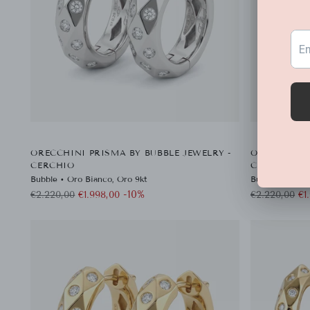
ORECCHINI PRISMA BY BUBBLE JEWELRY -
ORECCHINI 
CERCHIO
CERCHIO
Bubble • Oro Bianco, Oro 9kt
Bubble • Oro R
Prezzo
Prezzo
-10%
€2.220,00
€1.998,00
€2.220,00
€1
di
di
listino
listino