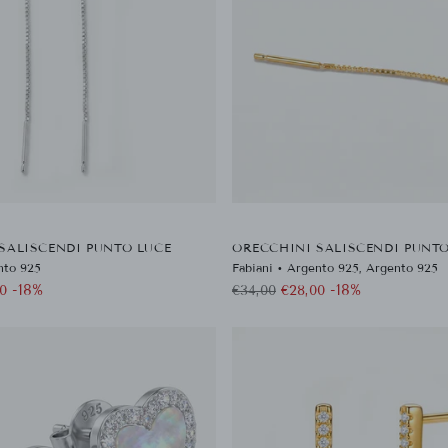
SALISCENDI PUNTO LUCE
ORECCHINI SALISCENDI PUNTO
nto 925
Fabiani • Argento 925, Argento 925
Prezzo
-18%
-18%
0
€34,00
€28,00
di
listino