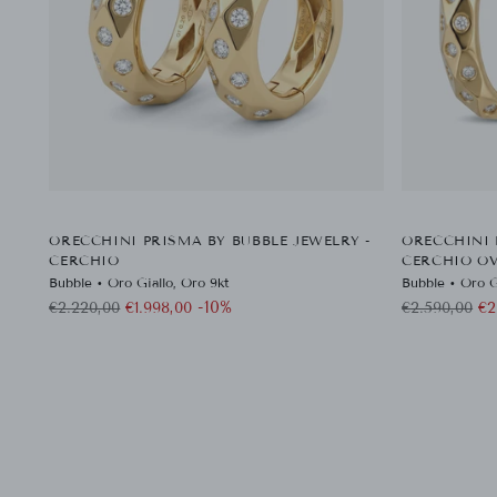
ORECCHINI PRISMA BY BUBBLE JEWELRY -
ORECCHINI 
CERCHIO
CERCHIO OV
Bubble • Oro Giallo, Oro 9kt
Bubble • Oro G
Prezzo
Prezzo
-10%
€2.220,00
€1.998,00
€2.590,00
€2
di
di
listino
listino