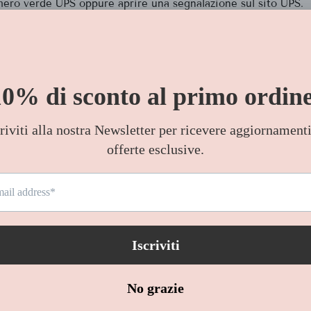
umero verde UPS oppure aprire una segnalazione sul sito UPS.
i consegna.
to e nella confezione originale, completa di tutti gli accessor
in un pacco esterno, per evitare danni durante il trasporto.
li personalizzati o modificati secondo indicazioni del cliente, 
l il codice di tracciamento. Cliccando sul link potrai verificar
e per ordini a partire da 39€, Reso Gratuito entro 15 giorni e 
iamando il numero
+393423202228
oppure scrivendoci su
What