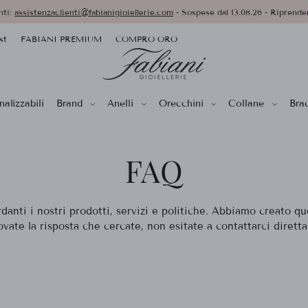
nti:
assistenzaclienti@fabianigioiellerie.com
- Sospese dal 13.08.26 - Riprender
st
FABIANI PREMIUM
COMPRO ORO
alizzabili
Brand
Anelli
Orecchini
Collane
Brac
FAQ
nti i nostri prodotti, servizi e politiche. Abbiamo creato que
ovate la risposta che cercate, non esitate a contattarci dirett