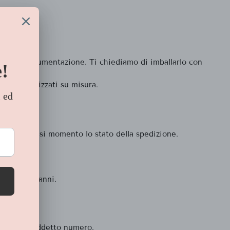
i e della documentazione. Ti chiediamo di imballarlo con
poiché realizzati su misura.
e in qualsiasi momento lo stato della spedizione.
Garanzia 2 anni.
sApp
al suddetto numero.