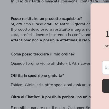
In caso di ritardi o mancate consegne, contattare il n
Posso restituire un prodotto acquistato?
Sì, offriamo il reso gratuito entro 15 giorni dalla data d
Il prodotto deve essere restituito integro, non utilizza
cura, preferibilmente inserendo la confezione originale 
Attenzione: non è possibile effettuare il reso per artico
Come posso tracciare il mio ordine?
Quando l’ordine viene affidato a UPS, riceverai via emai
Offrite la spedizione gratuita?
Fabiani Gioiellerie offre spedizioni assicurate e gratuit
Oltre al ChatBot, è possibile parlare con un operatore?
È possibile parlare con il nostro Customer Service ch