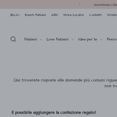
Assistenza clie
BLOG
Eventi Fabiani
ADV
Store Locator
Contatti
Wishli
Fabiani
Love Fabiani
Idee per te
Person
Qui troverete risposte alle domande più comuni riguarda
non tr
È possibile aggiungere la confezione regalo?