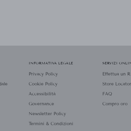
INFORMATIVA LEGALE
SERVIZI ONLI
Privacy Policy
Effettua un
dale
Cookie Policy
Store Locato
Accessibilità
FAQ
Governance
Compro oro
Newsletter Policy
Termini & Condizioni