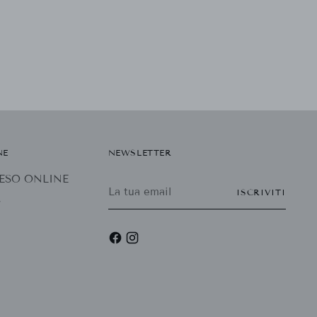
NE
NEWSLETTER
 RESO ONLINE
La
ISCRIVITI
tua
r
email