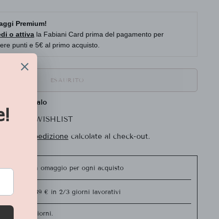
aggi Premium!
di o attiva
la Fabiani Card prima del pagamento per
ere punti e 5€ al primo acquisto.
ESAURITO
fezione regalo
LLA MIA WISHLIST
Spese di spedizione
calcolate al check-out.
e shopper in omaggio per ogni acquisto
ratuita da 39 € in 2/3 giorni lavorativi
o entro 15 giorni.