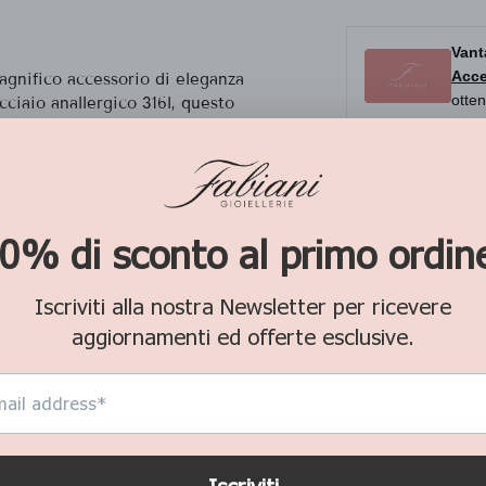
Vant
Acce
gnifico accessorio di eleganza
otten
cciaio anallergico 316l, questo
t. Modello con ciondolo stella,
golarne la misura.
Aggiungi con
AGGIUNGI A
Imposte incluse.
Confezione 
Spedizione g
Reso gratuit