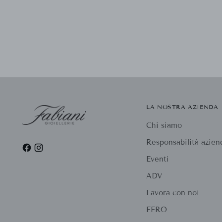
LA NOSTRA AZIENDA
Chi siamo
Responsabilità azien
Eventi
ADV
Lavora con noi
FFRO