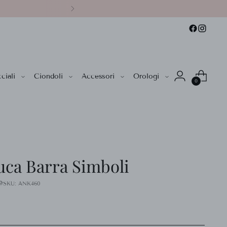
ciali
Ciondoli
Accessori
Orologi
0
uca Barra Simboli
e
SKU: ANK460