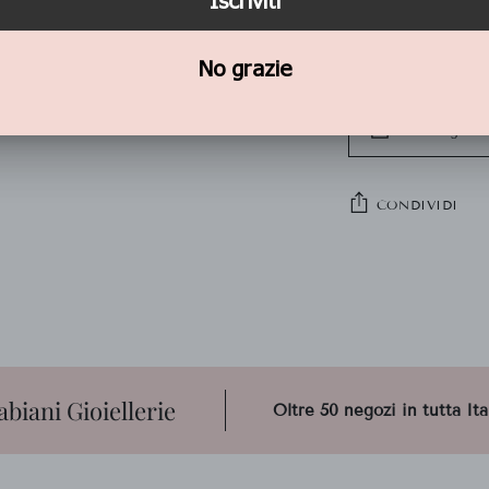
Attenzione
:
modificati s
Pagamenti s
Ritiro gratu
CONDIVIDI
Aggiungere
un
prodotto
al
carrello...
abiani Gioiellerie
Oltre 50 negozi in tutta Ita