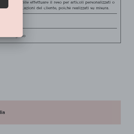
 non è possibile effettuare il reso per articoli personalizzati o
econdo indicazioni del cliente, poiché realizzati su misura.
icuri
ito in negozio
lia