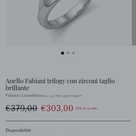
Anello Fabiani trilogy con zirconi taglio
brillante
Fabiani Gioiellerie
SKU: ANTRY/3267/OB9KT
Prezzo
€379,00
€303,00
20% di sconto
di
Disponibilità
listino