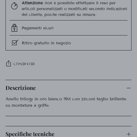
Attenzione
: non è possibile effettuare il reso per
articoli personalizzati o modificati secondo indicazioni
del cliente, poiché realizzati su misura.
Pagamenti sicuri
Ritiro gratuito in negozio
CONDIVIDI
Aggiungere
un
Descrizione
prodotto
Anello trilogy in oro bianco 9Kt con zirconi taglio brillante
al
su montatura a griffe.
carrello...
Specifiche tecniche