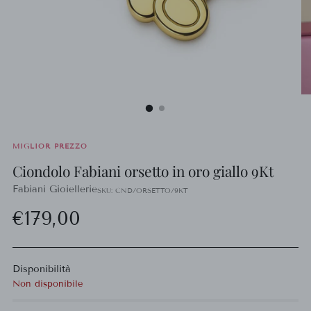
MIGLIOR PREZZO
Ciondolo Fabiani orsetto in oro giallo 9Kt
Fabiani Gioiellerie
SKU: CND/ORSETTO/9KT
Prezzo
€179,00
di
Disponibilità
listino
Non disponibile