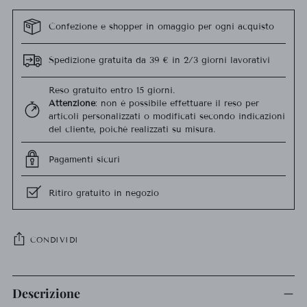
Confezione e shopper in omaggio per ogni acquisto
Spedizione gratuita da 39 € in 2/3 giorni lavorativi
Reso gratuito entro 15 giorni.
Attenzione
: non è possibile effettuare il reso per
articoli personalizzati o modificati secondo indicazioni
del cliente, poiché realizzati su misura.
Pagamenti sicuri
Ritiro gratuito in negozio
CONDIVIDI
Aggiungere
un
Descrizione
prodotto