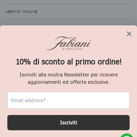
SERVIZI ONLINE
NEWSLETTER
La
ISCRIVITI
tua
email
Valuta
Italia (EUR €)
Copyright © 2026,
Fabiani Gioiellerie
. P.IVA 01611280478 Consultate le nostre
condizioni d'uso e l'informativa sulla privacy.
Powered by
Waika Emmelab