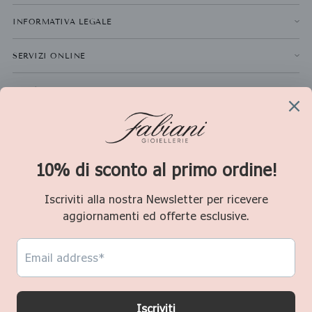
INFORMATIVA LEGALE
SERVIZI ONLINE
NEWSLETTER
La
ISCRIVITI
tua
email
Valuta
Italia (EUR €)
Copyright © 2026,
Fabiani Gioiellerie
. P.IVA 01611280478 Consultate le nostre
condizioni d'uso e l'informativa sulla privacy.
Powered by
Waika Emmelab