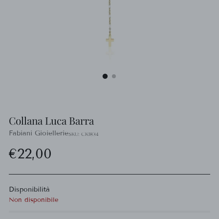
Collana Luca Barra
Fabiani Gioiellerie
SKU: CK1834
Prezzo
€22,00
di
Disponibilità
listino
Non disponibile