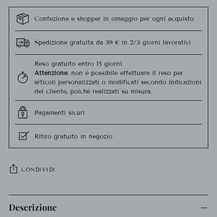
Confezione e shopper in omaggio per ogni acquisto
Spedizione gratuita da 39 € in 2/3 giorni lavorativi
Reso gratuito entro 15 giorni.
Attenzione
: non è possibile effettuare il reso per
articoli personalizzati o modificati secondo indicazioni
del cliente, poiché realizzati su misura.
Pagamenti sicuri
Ritiro gratuito in negozio
CONDIVIDI
Aggiungere
un
Descrizione
prodotto