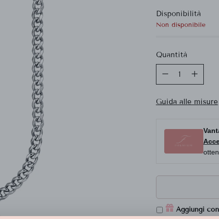
Disponibilità
listino
Non disponibile
Quantità
Quantità
Guida alle misure
Vant
Acce
otten
Aggiungi con