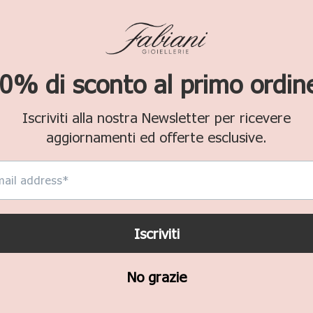
AGGIUNGI A
Imposte incluse.
Confezione 
NA 9 MM
Spedizione g
Reso gratuit
Attenzione
:
modificati s
Pagamenti s
Ritiro gratu
CONDIVIDI