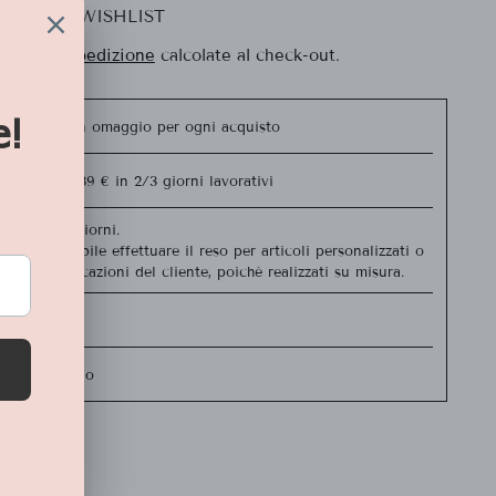
LLA MIA WISHLIST
Spese di spedizione
calcolate al check-out.
e shopper in omaggio per ogni acquisto
ratuita da 39 € in 2/3 giorni lavorativi
o entro 15 giorni.
 non è possibile effettuare il reso per articoli personalizzati o
econdo indicazioni del cliente, poiché realizzati su misura.
icuri
ito in negozio