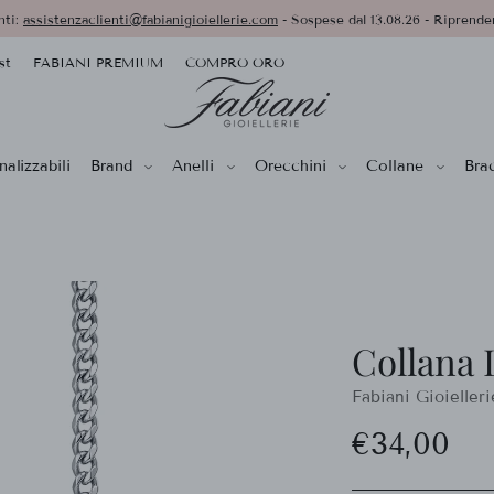
nti:
assistenzaclienti@fabianigioiellerie.com
- Sospese dal 13.08.26 - Riprender
st
FABIANI PREMIUM
COMPRO ORO
alizzabili
Brand
Anelli
Orecchini
Collane
Brac
Collana 
Fabiani Gioielleri
Prezzo
€34,00
di