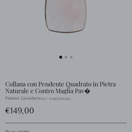
Collana con Pendente Quadrato in Pietra
Naturale e Contro Maglia Pav�
Fabiani Gioiellerie
SKU: WSBZ01792.RQ
Prezzo
€149,00
di