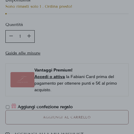
Disponibilità
listino
Sono rimasti solo 1 . Ordina presto!
Quantità
Quantità
Guida alle misure
Vantaggi Premium!
Accedi o attiva
la Fabiani Card prima del
pagamento per ottenere punti e 5€ al primo
acquisto.
Aggiungi confezione regalo
AGGIUNGI AL CARRELLO