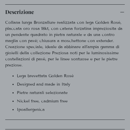
Aggiungere
un
Descrizione
prodotto
Collana lunga Bronzallure realizzata con lega Golden Rosé,
al
placcata oro rosa 18kt, con catena forzatina impreziosita da
carrello...
un pendente quadrato in pietra naturale e da una contro
maglia con pavé; chiusura a moschettone con extender.
Creazione speciale, ideale da abbinare all'ampia gamma di
gioielli della collezione Preziosa noti per le luminosissime
costellazioni di pavé, per le linee sontuose e per le pietre
preziose.
Lega brevettata Golden Rosé
Designed and made in Italy
Pietre naturali selezionate
Nickel free, cadmium free
Ipoallergenica