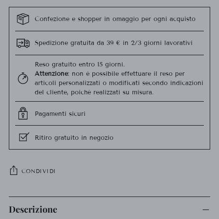
Confezione e shopper in omaggio per ogni acquisto
Spedizione gratuita da 39 € in 2/3 giorni lavorativi
Reso gratuito entro 15 giorni.
Attenzione
: non è possibile effettuare il reso per
articoli personalizzati o modificati secondo indicazioni
del cliente, poiché realizzati su misura.
Pagamenti sicuri
Ritiro gratuito in negozio
CONDIVIDI
Aggiungere
un
Descrizione
prodotto