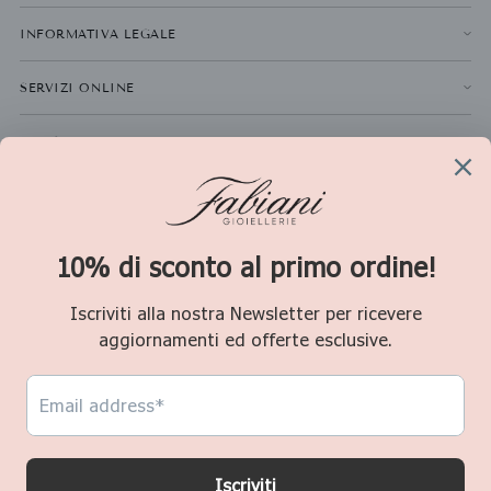
INFORMATIVA LEGALE
SERVIZI ONLINE
NEWSLETTER
La
ISCRIVITI
tua
email
Valuta
Italia (EUR €)
Copyright © 2026,
Fabiani Gioiellerie
. P.IVA 01611280478 Consultate le nostre
condizioni d'uso e l'informativa sulla privacy.
Powered by
Waika Emmelab