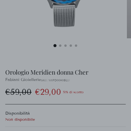
Orologio Meridien donna Cher
Fabiani Gioiellerie
SKU: MIFD0080BLU
Prezzo
€59,00
€29,00
51% di sconto
di
Disponibilità
listino
Non disponibile