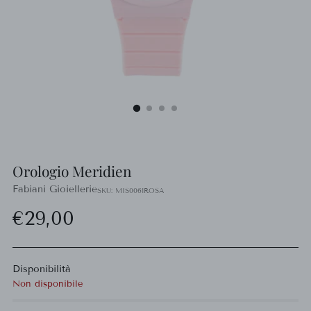
Orologio Meridien
Fabiani Gioiellerie
SKU: MIS0061ROSA
Prezzo
€29,00
di
Disponibilità
listino
Non disponibile