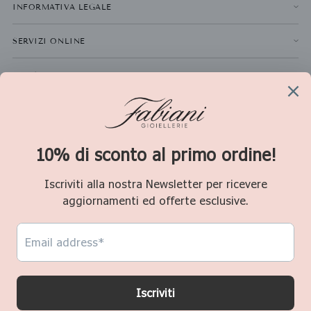
INFORMATIVA LEGALE
SERVIZI ONLINE
NEWSLETTER
La
ISCRIVITI
tua
email
Valuta
Italia (EUR €)
Copyright © 2026,
Fabiani Gioiellerie
. P.IVA 01611280478 Consultate le nostre
condizioni d'uso e l'informativa sulla privacy.
Powered by
Waika Emmelab