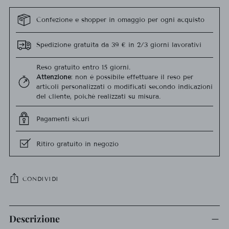
Confezione e shopper in omaggio per ogni acquisto
Spedizione gratuita da 39 € in 2/3 giorni lavorativi
Reso gratuito entro 15 giorni.
Attenzione
: non è possibile effettuare il reso per
articoli personalizzati o modificati secondo indicazioni
del cliente, poiché realizzati su misura.
Pagamenti sicuri
Ritiro gratuito in negozio
CONDIVIDI
Aggiungere
un
Descrizione
prodotto