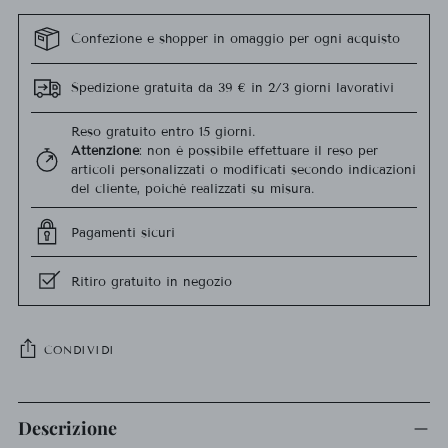
Confezione e shopper in omaggio per ogni acquisto
Spedizione gratuita da 39 € in 2/3 giorni lavorativi
Reso gratuito entro 15 giorni.
Attenzione
: non è possibile effettuare il reso per
articoli personalizzati o modificati secondo indicazioni
del cliente, poiché realizzati su misura.
Pagamenti sicuri
Ritiro gratuito in negozio
CONDIVIDI
Aggiungere
un
Descrizione
prodotto