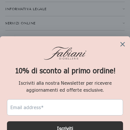
INFORMATIVA LEGALE
SERVIZI ONLINE
NEWSLETTER
La
ISCRIVITI
tua
email
Valuta
Italia (EUR €)
Copyright © 2026,
Fabiani Gioiellerie
. P.IVA 01611280478 Consultate le nostre
condizioni d'uso e l'informativa sulla privacy.
Powered by
Waika Emmelab