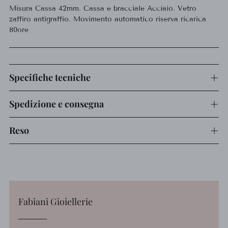
Misura Cassa 42mm. Cassa e bracciale Acciaio. Vetro
al
zaffiro antigraffio. Movimento automatico riserva ricarica
carrello...
80ore
Specifiche tecniche
Spedizione e consegna
Reso
Fabiani Gioiellerie