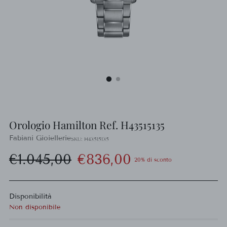
Orologio Hamilton Ref. H43515135
Fabiani Gioiellerie
SKU: H43515135
Prezzo
€1.045,00
€836,00
20% di sconto
di
Disponibilità
listino
Non disponibile