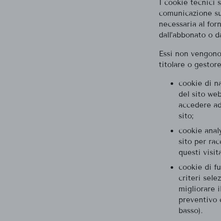
I cookie tecnici s
comunicazione su
necessaria al for
dall’abbonato o da
Essi non vengono 
titolare o gestor
cookie di n
del sito we
accedere ad 
sito;
cookie analy
sito per ra
questi visit
cookie di fu
criteri sele
migliorare i
preventivo 
basso).