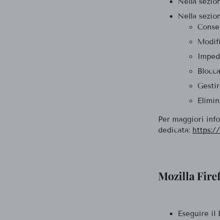
Nella sezio
Nella sezio
Consen
Modifi
Impedi
Blocca
Gestir
Elimin
Per maggiori info
dedicata:
https:/
Mozilla Fire
Eseguire il