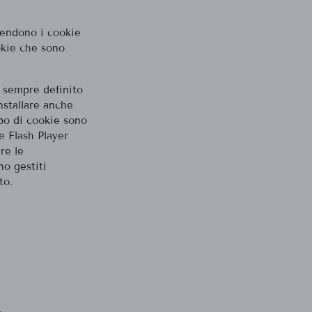
tendono i cookie
okie che sono
, sempre definito
nstallare anche
ipo di cookie sono
e Flash Player
re le
no gestiti
to.