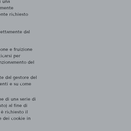
i una
tamente
ente richiesto
irettamente dal
ione e fruizione
icarsi per
funzionamento del
te dal gestore del
tenti e su come
ne di una serie di
to) al fine di
 è richiesto il
e dei cookie in