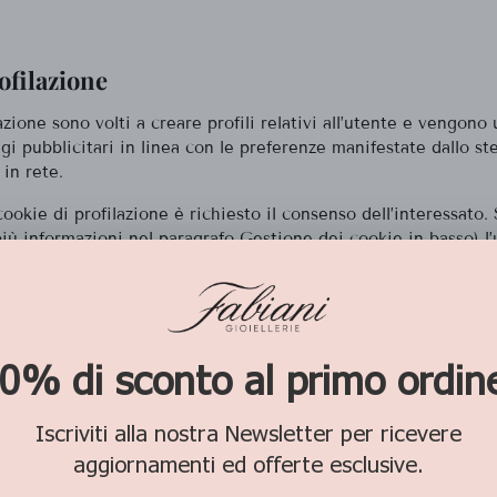
ofilazione
azione sono volti a creare profili relativi all’utente e vengono ut
gi pubblicitari in linea con le preferenze manifestate dallo st
 in rete.
 cookie di profilazione è richiesto il consenso dell’interessato.
ù informazioni nel paragrafo Gestione dei cookie in basso) l
re il consenso all’installazione dei cookie attraverso le opzion
e dei cookie”.
 di terze parti, il sito non ha un controllo diretto dei singoli
 può né installarli direttamente né cancellarli). Puoi comunque
le impostazioni del browser (segui le istruzioni riportate più av
zione “Gestione dei cookie”.
o invitato a verificare sul sito della terza parte indicato nella