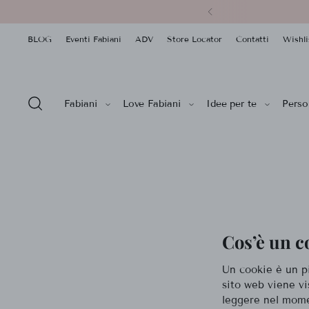
BLOG
Eventi Fabiani
ADV
Store Locator
Contatti
Wishli
Fabiani
Love Fabiani
Idee per te
Person
Cos’è un c
Un cookie è un p
sito web viene vi
leggere nel mome