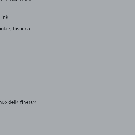
e
link
ookie, bisogna
nco della finestra