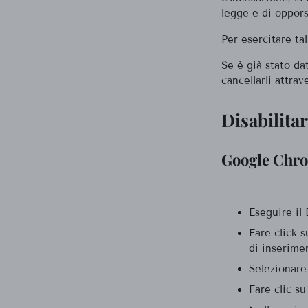
legge e di oppors
Per esercitare tal
Se è già stato da
cancellarli attrav
Disabilita
Google Chr
Eseguire i
Fare click s
di inserime
Selezionare
Fare clic s