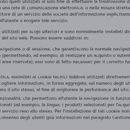
ono quelli utilizzati al solo fine di effettuare la trasmissione d
 una rete di comunicazione elettronica, o nella misura stret
nitore di un servizio della società dell’informazione esplicitam
ll’utente a erogare tale servizio.
utilizzati per scopi ulteriori e sono normalmente installati d
e del sito web. Possono essere suddivisi in:
avigazione o di sessione, che garantiscono la normale navigaz
b (permettendo, ad esempio, di realizzare un acquisto o autent
aree riservate); essi sono di fatto necessari per il corretto 
tics, assimilati ai cookie tecnici laddove utilizzati direttamen
ccogliere informazioni, in forma aggregata, sul numero degli u
ano il sito stesso, al fine di migliorare le performance del sito;
nzionalità, che permettono all’utente la navigazione in funzio
zionati (ad esempio, la lingua, i prodotti selezionati per l’acquis
l servizio reso allo stesso. Per l’installazione di tali cookie non
consenso degli utenti (più informazioni nel paragrafo Gestion