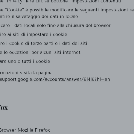
ne “Privacy” fare clic su bottone “Impostazioni contenuti“
ne “Cookie” è possibile modificare le seguenti impostazioni rel
tire il salvataggio dei dati in locale
care i dati locali solo fino alla chiusura del browser
re ai siti di impostare i cookie
re i cookie di terze parti e i dati dei siti
e le eccezioni per alcuni siti internet
are uno o tutti i cookie
rmazioni visita la pagina
/support.google.com/accounts/answer/61416?hl=en
fox
 Browser Mozilla Firefox