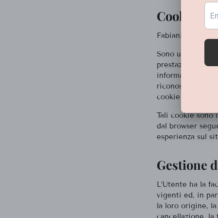
Cookie inst
Fabiani Gioieller
Sono utili per as
prestazioni. Ques
informazioni impo
riconoscerti quand
cookie o altre te
Tali cookie sono i
dal browser segu
esperienza sul s
Gestione d
L’Utente ha la fa
vigenti ed, in par
la loro origine, l
cancellazione, la