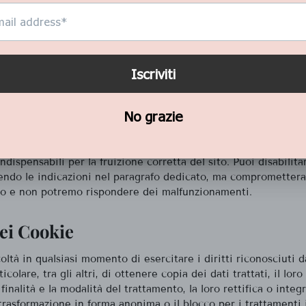
allati
ie usa solo cookie di sistema o tecnici.
sicurare il funzionamento dei nostri servizi, ci permettono di m
te tecnologie consentono ai nostri siti, servizi, app e strume
rtanti nel tuo browser o dispositivo e quindi di usarle succe
o ritorni sui nostri servizi. I tuoi dati personali non vengono 
cnologie similari usate.
ndispensabili per la fruizione corretta del sito. Puoi disabilit
endo le indicazioni nel paragrafo dedicato, ma comprometterai
ito e non potremo rispondere dei malfunzionamenti.
ei Cookie
coltà in qualsiasi momento di esercitare i diritti riconosciuti 
ticolare, tra gli altri, di ottenere copia dei dati trattati, il lo
a finalità e la modalità del trattamento, la loro rettifica o integ
 trasformazione in forma anonima o il blocco per i trattamenti 