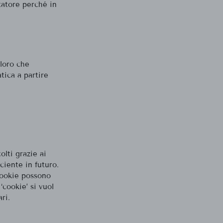
itatore perché in
oloro che
tica a partire
olti grazie ai
ciente in futuro.
cookie possono
cookie’ si vuol
ri.