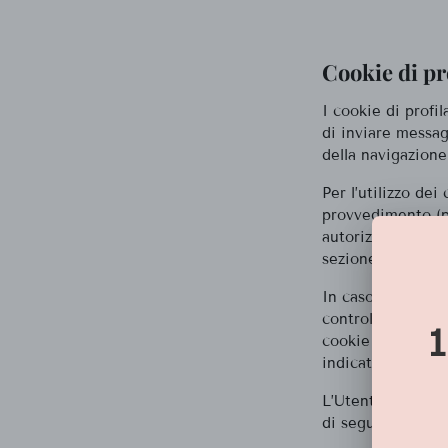
Cookie di pr
I cookie di profil
di inviare messag
della navigazione
Per l’utilizzo dei
provvedimento (pi
autorizzare o nega
sezione “Gestion
In caso di cookie
controllarli (non
cookie attraverso 
indicati nella se
L’Utente è pertant
di seguito.