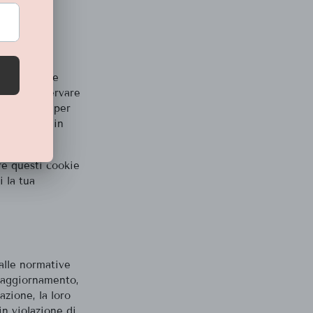
igliorare le
nti di conservare
ssivamente per
archiviati in
are questi cookie
 la tua
dalle normative
ro aggiornamento,
razione, la loro
in violazione di