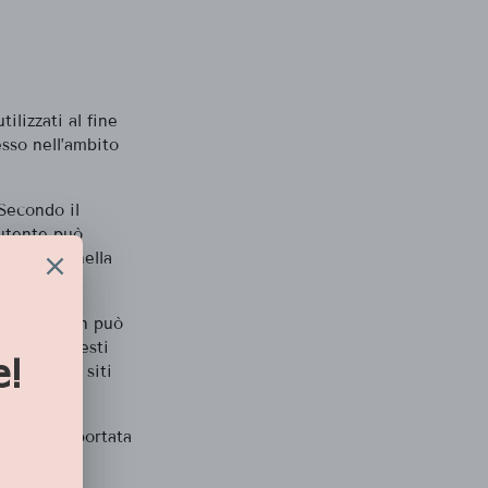
ilizzati al fine
esso nell’ambito
 Secondo il
’utente può
i fornite nella
 cookie e non può
 gestire questi
anti), o i siti
 tabella riportata